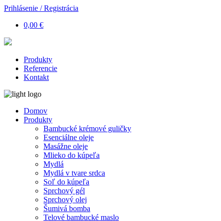
Prihlásenie / Registrácia
0,00 €
Produkty
Referencie
Kontakt
Domov
Produkty
Bambucké krémové guličky
Esenciálne oleje
Masážne oleje
Mlieko do kúpeľa
Mydlá
Mydlá v tvare srdca
Soľ do kúpeľa
Sprchový gél
Sprchový olej
Šumivá bomba
Telové bambucké maslo