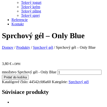
Telový jogurt
Telový krém
Telový píling
Telový sprej
Referencie
Kontakt
Sprchový gél – Only Blue
Domov
/
Produkty
/
Sprchový gél
/
Sprchový gél – Only Blue
3,80
€
s DPH
množstvo Sprchový gél - Only Blue
Pridať do košíka
Katalógové číslo:
44542cfd6a60
Kategórie:
Sprchový gél
Súvisiace produkty