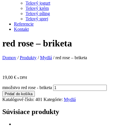
Telový jogurt
Telový krém
Telový píling
Telový sprej
Referencie
Kontakt
red rose – briketa
Domov
/
Produkty
/
Mydlá
/
red rose – briketa
19,00
€
s DPH
množstvo red rose - briketa
Pridať do košíka
Katalógové číslo:
401
Kategórie:
Mydlá
Súvisiace produkty