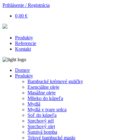
Prihlásenie / Registrácia
0,00 €
Produkty
Referencie
Kontakt
Domov
Produkty
Bambucké krémové guličky
Esenciálne oleje
Masážne oleje
Mlieko do kúpeľa
Mydlá
Mydlá v tvare srdca
Soľ do kúpeľa
Sprchový gél
Sprchový olej
Šumivá bomba
Telové bambucké maslo