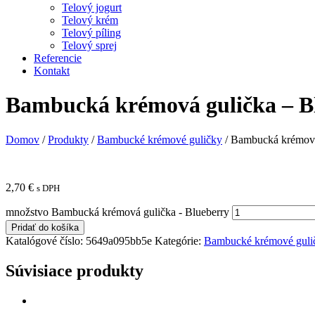
Telový jogurt
Telový krém
Telový píling
Telový sprej
Referencie
Kontakt
Bambucká krémová gulička – B
Domov
/
Produkty
/
Bambucké krémové guličky
/
Bambucká krémová
2,70
€
s DPH
množstvo Bambucká krémová gulička - Blueberry
Pridať do košíka
Katalógové číslo:
5649a095bb5e
Kategórie:
Bambucké krémové guli
Súvisiace produkty