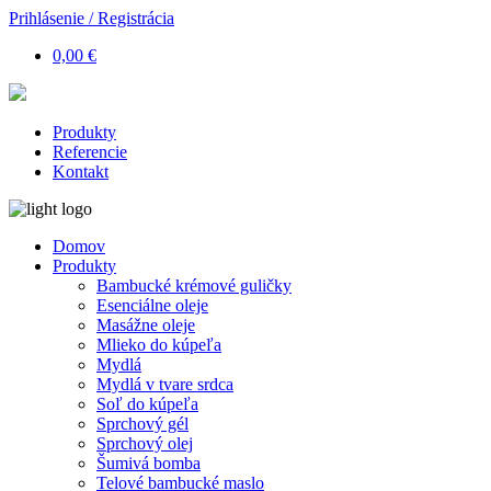
Prihlásenie / Registrácia
0,00 €
Produkty
Referencie
Kontakt
Domov
Produkty
Bambucké krémové guličky
Esenciálne oleje
Masážne oleje
Mlieko do kúpeľa
Mydlá
Mydlá v tvare srdca
Soľ do kúpeľa
Sprchový gél
Sprchový olej
Šumivá bomba
Telové bambucké maslo